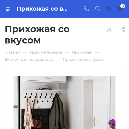
0
Прихожая со вкусом
Прихожая со
вкусом
—
—
—
Главная
Идеи интерьера
Прихожая
—
Экономим пространство
Прихожая со вкусом