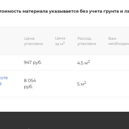
тоимость материала указывается без учета грунта и ла
Цена
Цена
Расход
Вам
2
упаковки
упаковки
необходи
за м
2
947 руб.
4.5 м
лоте
8 054
2
d
5 м
руб.