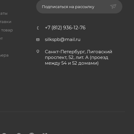
Подписаться на рассылку
латы
тавки
+7 (812) 936-12-76
 товар
ет
silkspb@mail.ru
Санкт-Петербург, Лиговский
ьера
проспект, 52, лит. А (проезд
между 54 и 52 домами)