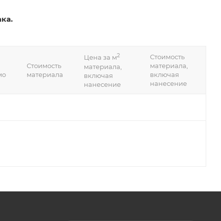
ка.
2
Стоимость
Цена за м
Стоимость
материала,
материала,
мо
материала
включая
включая
нанесение
нанесение