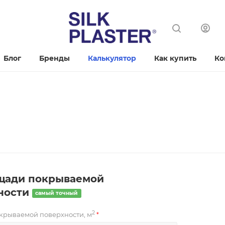
Блог
Бренды
Калькулятор
Как купить
Ко
щади покрываемой
ности
самый точный
2
крываемой поверхности, м
*