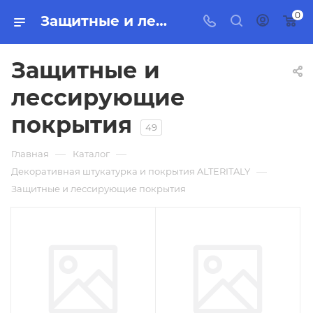
0
Защитные и лессирующие покрытия
Защитные и
лессирующие
покрытия
49
—
—
Главная
Каталог
—
Декоративная штукатурка и покрытия ALTERITALY
Защитные и лессирующие покрытия