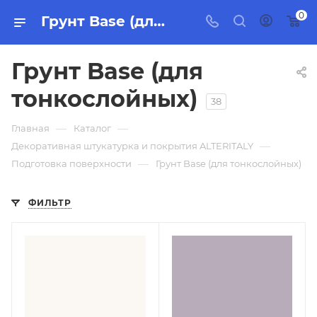
0
Грунт Base (для тонкослойных)
Грунт Base (для
тонкослойных)
38
—
—
Главная
Каталог
—
Декоративная штукатурка и покрытия ALTERITALY
—
Подготовка поверхности
Грунт Base (для тонкослойных)
ФИЛЬТР