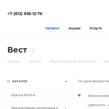
+7 (812) 936-12-76
Каталог
Акции
Услуги
Вест
5
—
—
—
Главная
Каталог
Жидкие обои SILK PLASTER
Жид
По цене (возраста
КАТАЛОГ
Краска AVOLA
Износостойк
Цветность
Декоративная штукатурка и