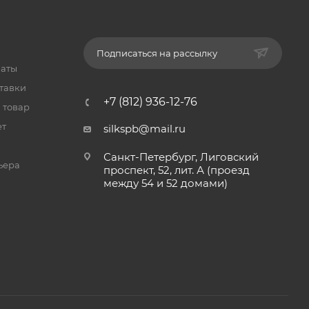
Подписаться на рассылку
латы
тавки
+7 (812) 936-12-76
 товар
ет
silkspb@mail.ru
Санкт-Петербург, Лиговский
ьера
проспект, 52, лит. А (проезд
между 54 и 52 домами)