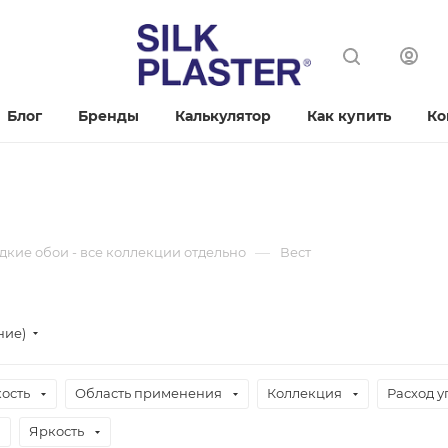
Блог
Бренды
Калькулятор
Как купить
Ко
—
кие обои - все коллекции отдельно
Вест
ние)
ость
Область применения
Коллекция
Расход у
Яркость