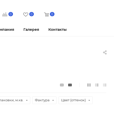
0
0
0
мпания
Галерея
Контакты
паковки, м.кв.
Фактура
Цвет (оттенок)