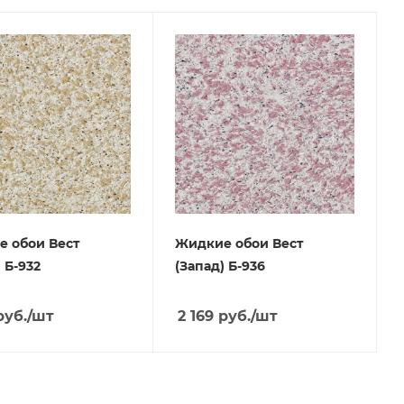
 обои Вест
Жидкие обои Вест
 Б-932
(Запад) Б-936
уб.
/шт
2 169
руб.
/шт