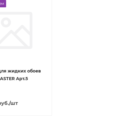
ем
для жидких обоев
LASTER Арт.5
уб.
/шт