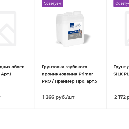
Советуем
Совету
дких обоев
Грунтовка глубокого
Грунт 
Арт.1
проникновения Primer
SILK P
PRO / Праймер Про, арт.5
т
1 266
руб.
/шт
2 172
р