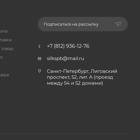
Подписаться на рассылку
латы
тавки
+7 (812) 936-12-76
 товар
ет
silkspb@mail.ru
Санкт-Петербург, Лиговский
ьера
проспект, 52, лит. А (проезд
между 54 и 52 домами)