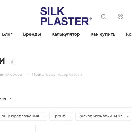
Блог
Бренды
Калькулятор
Как купить
Ко
и
3
—
дких обоев
Подготовка поверхности
ние)
Наши предложения
Бренд
Расход упаковки, м.кв.