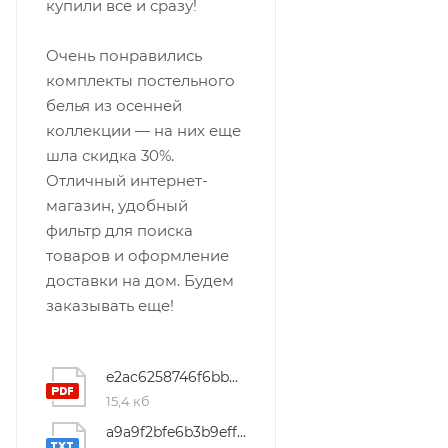
купили все и сразу!
Очень понравились
комплекты постельного
белья из осенней
коллекции — на них еще
шла скидка 30%.
Отличный интернет-
магазин, удобный
фильтр для поиска
товаров и оформление
доставки на дом. Будем
заказывать еще!
e2ac6258746f6bb8b9cc78b77cf9d3e7
15,4 кб
a9a9f2bfe6b3b9eff61ed974668d7f0e