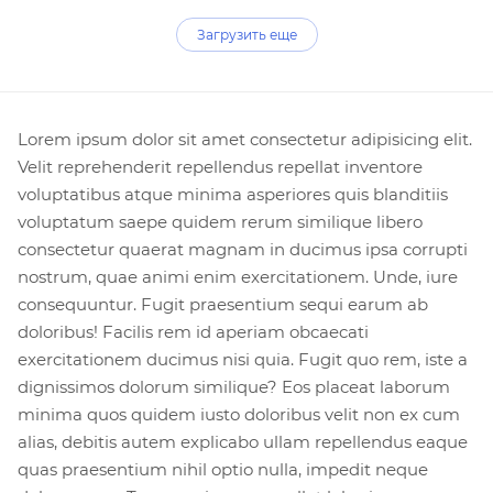
Загрузить еще
Lorem ipsum dolor sit amet consectetur adipisicing elit.
Velit reprehenderit repellendus repellat inventore
voluptatibus atque minima asperiores quis blanditiis
voluptatum saepe quidem rerum similique libero
consectetur quaerat magnam in ducimus ipsa corrupti
nostrum, quae animi enim exercitationem. Unde, iure
consequuntur. Fugit praesentium sequi earum ab
doloribus! Facilis rem id aperiam obcaecati
exercitationem ducimus nisi quia. Fugit quo rem, iste a
dignissimos dolorum similique? Eos placeat laborum
minima quos quidem iusto doloribus velit non ex cum
alias, debitis autem explicabo ullam repellendus eaque
quas praesentium nihil optio nulla, impedit neque